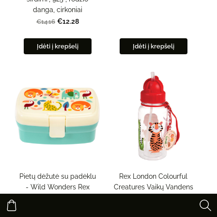
danga, cirkoniai
€12.28
€14.16
Įdėti į krepšelį
Įdėti į krepšelį
Pietų dėžutė su padėklu
Rex London Colourful
- Wild Wonders Rex
Creatures Vaikų Vandens
London
Pudelė - 500 ml
€6.00
€6.50
€35.00
€15.00