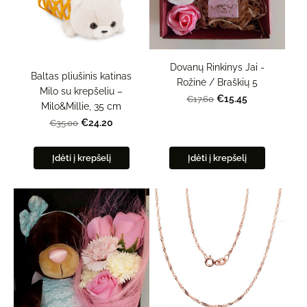
Dovanų Rinkinys Jai -
Baltas pliušinis katinas
Rožinė / Braškių 5
Milo su krepšeliu –
€15.45
€17.60
Milo&Millie, 35 cm
€24.20
€35.00
Įdėti į krepšelį
Įdėti į krepšelį