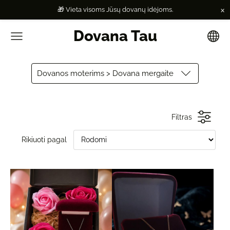
×
🎁 Vieta visoms Jūsų dovanų idėjoms.
Dovana Tau
Dovanos moterims > Dovana mergaite
Filtras
Rikiuoti pagal