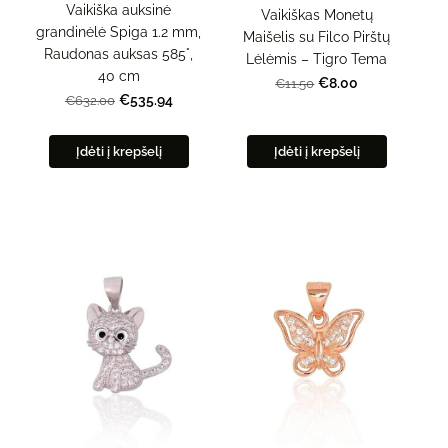
Vaikiška auksinė
Vaikiškas Monetų
grandinėlė Spiga 1.2 mm,
Maišelis su Filco Pirštų
Raudonas auksas 585°,
Lėlėmis – Tigro Tema
40 cm
€8.00
€11.50
€535.94
€632.00
Įdėti į krepšelį
Įdėti į krepšelį