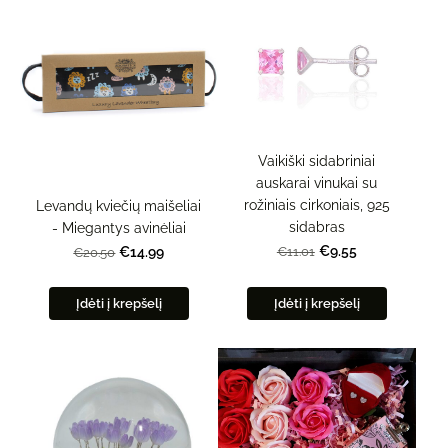
Vaikiški sidabriniai
auskarai vinukai su
rožiniais cirkoniais, 925
Levandų kviečių maišeliai
sidabras
- Miegantys avinėliai
€9.55
€11.01
€14.99
€20.50
Įdėti į krepšelį
Įdėti į krepšelį