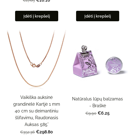
€10.10
€17.65
Įdėti į krepšelį
Įdėti į krepšelį
Vaikiška auksinė
Natūralus lūpų balzamas
grandinėlė Kartjė 1 mm
- Braškė
40 cm su deimantiniu
€6.25
€9.90
šlifavimu, Raudonasis
Auksas 585°
€298.80
€352.36