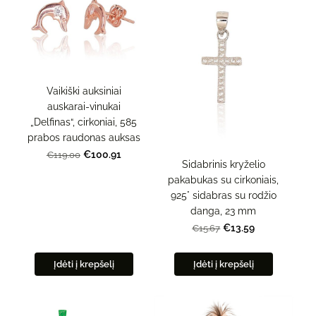
Vaikiški auksiniai
auskarai-vinukai
„Delfinas“, cirkoniai, 585
prabos raudonas auksas
€100.91
€119.00
Sidabrinis kryželio
pakabukas su cirkoniais,
925° sidabras su rodžio
danga, 23 mm
€13.59
€15.67
Įdėti į krepšelį
Įdėti į krepšelį