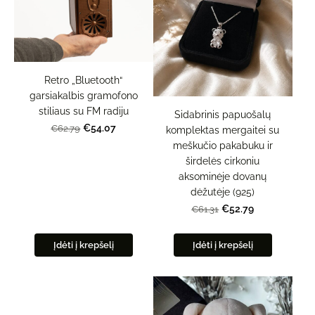
Retro „Bluetooth“
garsiakalbis gramofono
stiliaus su FM radiju
Sidabrinis papuošalų
€54.07
€62.79
komplektas mergaitei su
meškučio pakabuku ir
širdelės cirkoniu
aksominėje dovanų
dėžutėje (925)
€52.79
€61.31
Įdėti į krepšelį
Įdėti į krepšelį