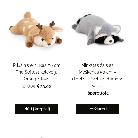
Pliušinis elniukas 56 cm
Minkštas žaislas
The Softest kolekcija
Meškėnas 58 cm –
Orange Toys
didelis ir švelnus draugas
vaikui
€33.90
€36.66
Išparduota
Įdėti į krepšelį
Peržiūrėti