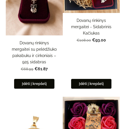
Dovanų rinkinys
mergaitei - Sidabrinis
Kačiukas
€93.00
€108.00
Dovanų rinkinys
mergaitei su pelėdžiuko
pakabuku ir cirkoniais –
925 sidabras
€61.87
€68.99
Įdėti į krepšelį
Įdėti į krepšelį