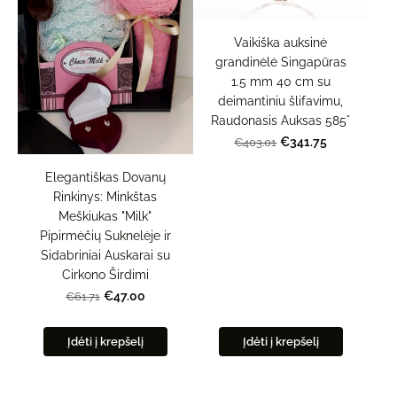
Vaikiška auksinė
grandinėlė Singapūras
1.5 mm 40 cm su
deimantiniu šlifavimu,
Raudonasis Auksas 585°
€341.75
€403.01
Elegantiškas Dovanų
Rinkinys: Minkštas
Meškiukas "Milk"
Pipirmėčių Suknelėje ir
Sidabriniai Auskarai su
Cirkono Širdimi
€47.00
€61.71
Įdėti į krepšelį
Įdėti į krepšelį