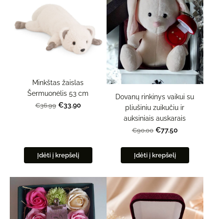
Minkštas žaislas
Šermuonėlis 53 cm
Dovanų rinkinys vaikui su
€33.90
€36.99
pliušiniu zuikučiu ir
auksiniais auskarais
€77.50
€90.00
Įdėti į krepšelį
Įdėti į krepšelį