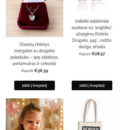
Vaikiški sidabriniai
auskarai su “anglišku”
užsegimu Rožinis
Drugelis, 925°, rodžio
Dovanų rinkinys
danga, emalis
mergaitei su drugelio
€28.37
€32.72
pakabuku – 925 sidabras,
perlamutras ir cirkoniai
€36.39
€42.26
Įdėti į krepšelį
Įdėti į krepšelį