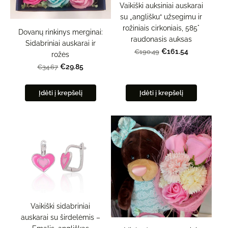
Vaikiški auksiniai auskarai
su „anglišku“ užsegimu ir
rožiniais cirkoniais, 585°
Dovanų rinkinys merginai:
raudonasis auksas
Sidabriniai auskarai ir
€161.54
€190.49
rožės
€29.85
€34.67
Įdėti į krepšelį
Įdėti į krepšelį
Vaikiški sidabriniai
auskarai su širdelėmis –