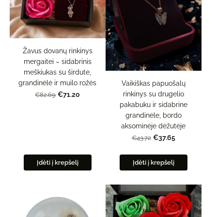
Žavus dovanų rinkinys
mergaitei – sidabrinis
meškiukas su širdute,
grandinėlė ir muilo rožės
Vaikiškas papuošalų
rinkinys su drugelio
€71.20
€82.69
pakabuku ir sidabrine
grandinėle, bordo
aksominėje dėžutėje
€37.65
€43.72
Įdėti į krepšelį
Įdėti į krepšelį