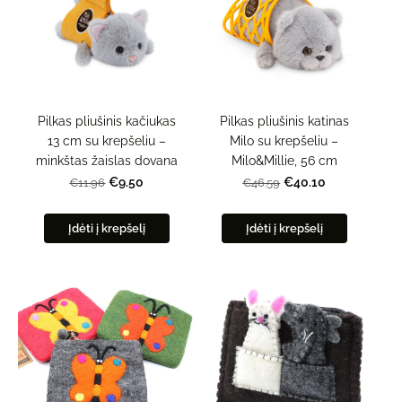
Pilkas pliušinis kačiukas
Pilkas pliušinis katinas
13 cm su krepšeliu –
Milo su krepšeliu –
minkštas žaislas dovana
Milo&Millie, 56 cm
€9.50
€40.10
€11.96
€46.59
Įdėti į krepšelį
Įdėti į krepšelį