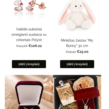
Vaikiški auksiniai
smeigiami auskarai su
cirkoniais Pelytė
Minkštas žaislas "My
Bunny" 30 cm
€106.22
€125.26
€25.00
€29.92
Įdėti į krepšelį
Įdėti į krepšelį