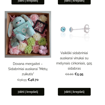
Įdėti į krepšelį
Įdėti į krepšelį
Vaikiški sidabriniai
auskarai vinukai su
mėlynais cirkoniais, 925
Dovana mergaitei –
sidabras
Sidabriniai auskarai "Mėtų
zuikutis"
€5.95
€6.86
€48.70
€56.55
Įdėti į krepšelį
Įdėti į krepšelį