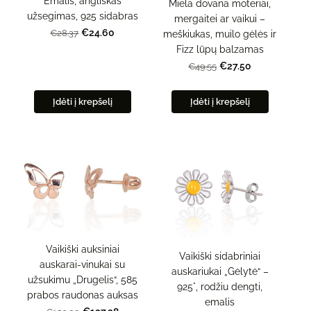
Emalis, angliškas
Miela dovana moteriai,
užsegimas, 925 sidabras
mergaitei ar vaikui –
€24.60
€28.37
meškiukas, muilo gėlės ir
Fizz lūpų balzamas
€27.50
€49.55
Įdėti į krepšelį
Įdėti į krepšelį
Vaikiški auksiniai
Vaikiški sidabriniai
auskarai-vinukai su
auskariukai „Gėlytė“ –
užsukimu „Drugelis“, 585
925°, rodžiu dengti,
prabos raudonas auksas
emalis