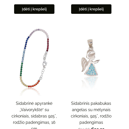
Įdėti į krepšelį
Įdėti į krepšelį
Sidabrinė apyrankė
Sidabrinis pakabukas
„Vaivorykštė“ su
angelas su mėlynais
cirkoniais, sidabras 925°,
cirkoniais, 925°, rodžio
rodžio padengimas, 16
padengimas
cm