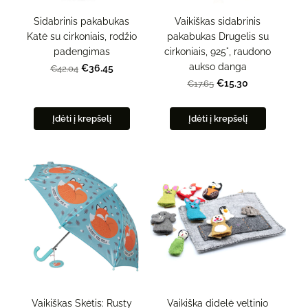
Vaikiškas sidabrinis
Sidabrinis pakabukas
pakabukas Drugelis su
Katė su cirkoniais, rodžio
cirkoniais, 925°, raudono
padengimas
aukso danga
€36.45
€42.04
€15.30
€17.65
Įdėti į krepšelį
Įdėti į krepšelį
Vaikiškas Skėtis: Rusty
Vaikiška didelė veltinio