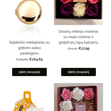
Dovanų rinkinys moteriai
su muilo rožėmis ir
Sidabrinis medalionas su
greipfrutų lūpų balzamu
geltono aukso
€17.99
€21.20
padengimu
€164.65
€189.89
Įdėti į krepšelį
Įdėti į krepšelį