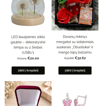
Dovanų rinkinys
LED kiaulpienės stiklo
mergaitei su sidabriniais
gaubte – dekoratyvinė
auskarais „Obuoliukai“ ir
lempa su 2 žiedais
mango lūpų balzamu
(USB)/1
€32.62
€37.88
€20.00
€23.23
Įdėti į krepšelį
Įdėti į krepšelį