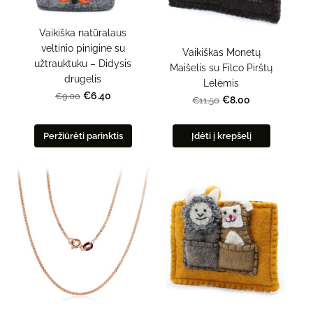
Vaikiška natūralaus
veltinio piniginė su
Vaikiškas Monetų
užtrauktuku – Didysis
Maišelis su Filco Pirštų
drugelis
Lėlėmis
€6.40
€9.00
€8.00
€11.50
Peržiūrėti parinktis
Įdėti į krepšelį