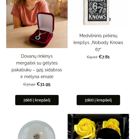
Medvilninis pirkinių
krepšys „Nobody Knows
67“
Dovanų rinkinys
€7.81
€9.07
mergaitei su gėlytės
pakabuku – 925 sidabras
ir mėlyna emalė
€31.95
€37.40
Įdėti į krepšelį
Įdėti į krepšelį