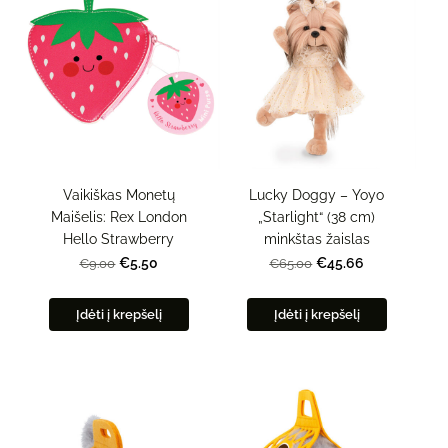
Vaikiškas Monetų
Lucky Doggy – Yoyo
Maišelis: Rex London
„Starlight“ (38 cm)
Hello Strawberry
minkštas žaislas
€5.50
€45.66
€9.00
€65.00
Įdėti į krepšelį
Įdėti į krepšelį