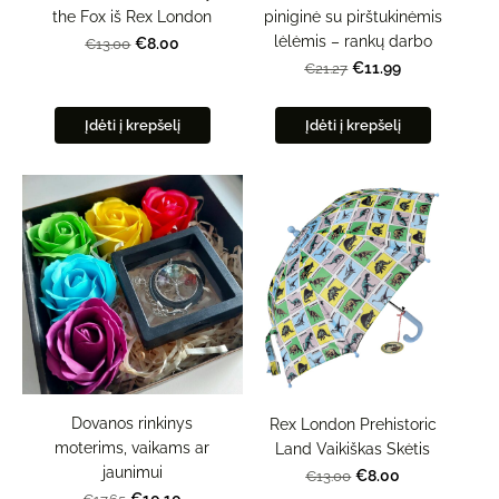
the Fox iš Rex London
piniginė su pirštukinėmis
lėlėmis – rankų darbo
€8.00
€13.00
€11.99
€21.27
Įdėti į krepšelį
Įdėti į krepšelį
Dovanos rinkinys
Rex London Prehistoric
moterims, vaikams ar
Land Vaikiškas Skėtis
jaunimui
€8.00
€13.00