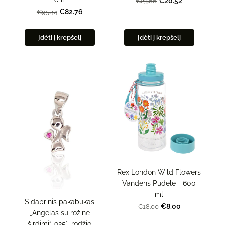
€20.52
€23.66
€82.76
€95.44
Įdėti į krepšelį
Įdėti į krepšelį
Rex London Wild Flowers
Vandens Pudelė - 600
ml
Sidabrinis pakabukas
€8.00
€18.00
„Angelas su rožine
širdimi“, 925°, rodžio