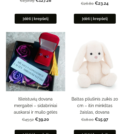
€127.28
€150.09
€23.24
€26.80
Įdėti į krepšelį
Įdėti į krepšelį
Išleistuvių dovana
Baltas pliušinis zuikis 20
mergaitei – sidabriniai
cm – itin minkštas
auskarai ir muilo gėlės
žaislas, dovana
€39.20
€15.97
€45.52
€18.00