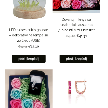
Dovanų rinkinys su
sidabriniais auskarais
LED tulpės stiklo gaubte
„Spindinti širdis braškė“
– dekoratyvinė lempa su
€41.31
€48.61
20 žiedų (USB)
€15.10
€17.54
Įdėti į krepšelį
Įdėti į krepšelį