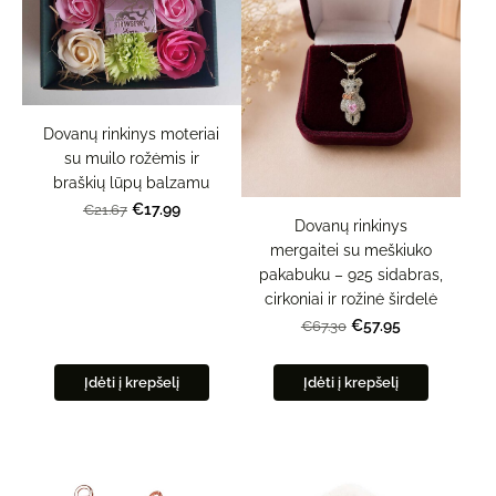
Dovanų rinkinys moteriai
su muilo rožėmis ir
braškių lūpų balzamu
€17.99
€21.67
Dovanų rinkinys
mergaitei su meškiuko
pakabuku – 925 sidabras,
cirkoniai ir rožinė širdelė
€57.95
€67.30
Įdėti į krepšelį
Įdėti į krepšelį