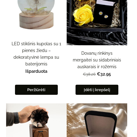
LED stiklinis kupolas su 1
pienės žiedu –
Dovanų rinkinys
dekoratyvinė lempa su
mergaitei su sidabriniais
baterijomis
auskarais ir rožėmis
Išparduota
€32.95
€38.26
Peržiūrėti
Įdėti į krepšelį