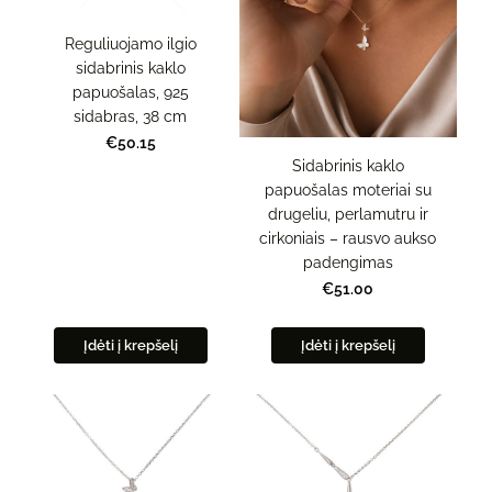
Reguliuojamo ilgio
sidabrinis kaklo
papuošalas, 925
sidabras, 38 cm
€50.15
Sidabrinis kaklo
papuošalas moteriai su
drugeliu, perlamutru ir
cirkoniais – rausvo aukso
padengimas
€51.00
Įdėti į krepšelį
Įdėti į krepšelį