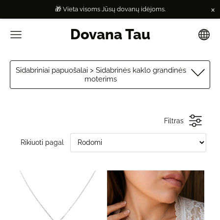
×
🎁 Vieta visoms Jūsų dovanų idėjoms.
Dovana Tau
Sidabriniai papuošalai > Sidabrinės kaklo grandinės
moterims
Filtras
Rikiuoti pagal