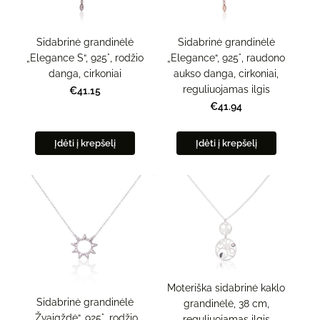
Sidabrinė grandinėlė
Sidabrinė grandinėlė
„Elegance S“, 925°, rodžio
„Elegance“, 925°, raudono
danga, cirkoniai
aukso danga, cirkoniai,
reguliuojamas ilgis
€41.15
€41.94
Įdėti į krepšelį
Įdėti į krepšelį
Moteriška sidabrinė kaklo
Sidabrinė grandinėlė
grandinėlė, 38 cm,
„Žvaigždė“, 925°, rodžio
reguliuojamas ilgis