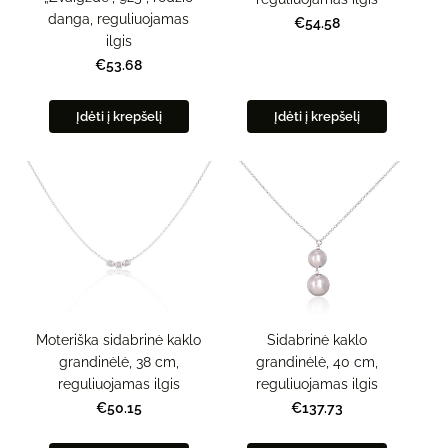
danga, reguliuojamas
€54.58
ilgis
€53.68
Įdėti į krepšelį
Įdėti į krepšelį
Moteriška sidabrinė kaklo
Sidabrinė kaklo
grandinėlė, 38 cm,
grandinėlė, 40 cm,
reguliuojamas ilgis
reguliuojamas ilgis
€50.15
€137.73