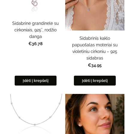
Sidabrinė grandinėlė su
cirkoniais, 925°, rodžio
danga
Sidabrinis kaklo
€36.78
papuošalas moteriai su
violetiniu cirkoniu – 925
sidabras
€34.95
Įdėti į krepšelį
Įdėti į krepšelį