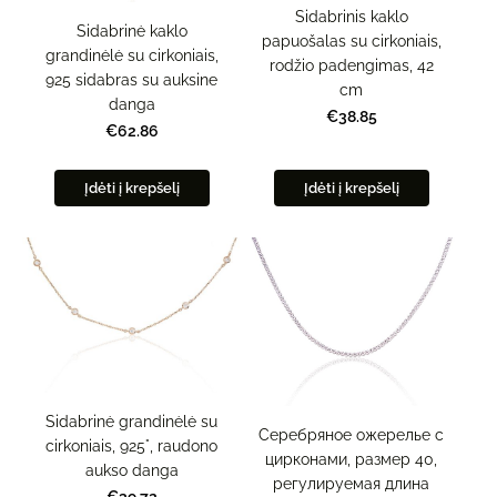
Sidabrinis kaklo
Sidabrinė kaklo
papuošalas su cirkoniais,
grandinėlė su cirkoniais,
rodžio padengimas, 42
925 sidabras su auksine
cm
danga
€38.85
€62.86
Įdėti į krepšelį
Įdėti į krepšelį
Sidabrinė grandinėlė su
Серебряное ожерелье с
cirkoniais, 925°, raudono
цирконами, размер 40,
aukso danga
регулируемая длина
€39.72