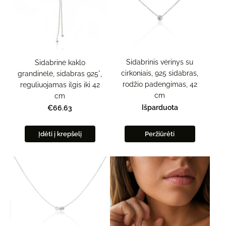
Sidabrinis vėrinys su
Sidabrinė kaklo
cirkoniais, 925 sidabras,
grandinėlė, sidabras 925°,
rodžio padengimas, 42
reguliuojamas ilgis iki 42
cm
cm
Išparduota
€66.63
Įdėti į krepšelį
Peržiūrėti