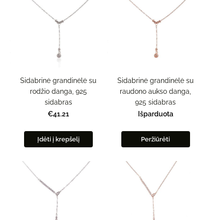
Sidabrinė grandinėlė su
Sidabrinė grandinėlė su
rodžio danga, 925
raudono aukso danga,
sidabras
925 sidabras
€41.21
Išparduota
Įdėti į krepšelį
Peržiūrėti