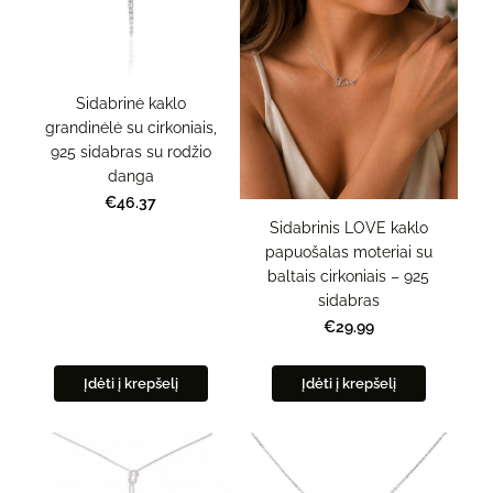
Sidabrinė kaklo
grandinėlė su cirkoniais,
925 sidabras su rodžio
danga
€46.37
Sidabrinis LOVE kaklo
papuošalas moteriai su
baltais cirkoniais – 925
sidabras
€29.99
Įdėti į krepšelį
Įdėti į krepšelį