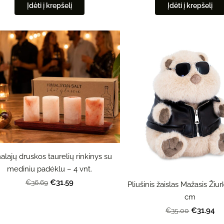
Įdėti į krepšelį
Įdėti į krepšelį
alajų druskos taurelių rinkinys su
mediniu padėklu – 4 vnt.
€31.59
€36.69
Pliušinis žaislas Mažasis Žiu
cm
€31.94
€35.00