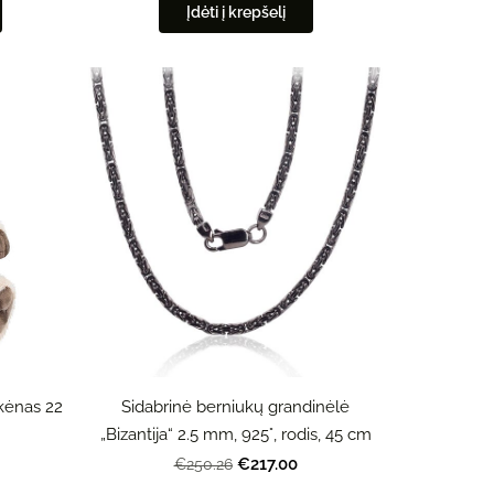
Įdėti į krepšelį
rkėnas 22
Sidabrinė berniukų grandinėlė
„Bizantija“ 2.5 mm, 925°, rodis, 45 cm
€217.00
€250.26