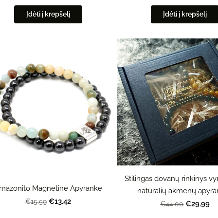
Įdėti į krepšelį
Įdėti į krepšelį
Stilingas dovanų rinkinys vyr
mazonito Magnetinė Apyrankė
natūralių akmenų apyr
€13.42
€15.59
€29.99
€44.00