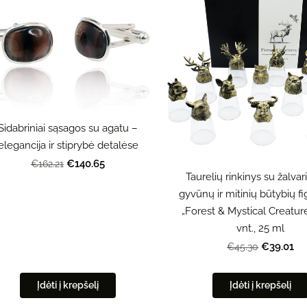
Sidabriniai sąsagos su agatu –
elegancija ir stiprybė detalėse
€140.65
€162.21
Taurelių rinkinys su žalva
gyvūnų ir mitinių būtybių f
„Forest & Mystical Creature
vnt., 25 ml
€39.01
€45.30
Įdėti į krepšelį
Įdėti į krepšelį