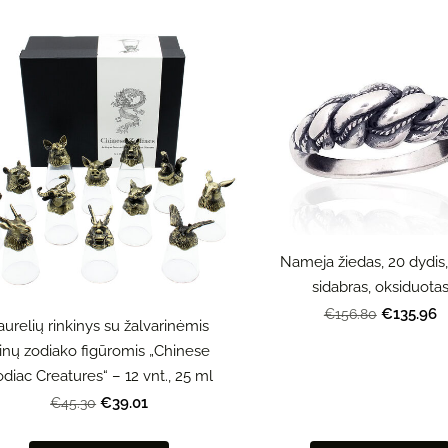
Nameja žiedas, 20 dydis,
sidabras, oksiduota
€135.96
€156.80
aurelių rinkinys su žalvarinėmis
inų zodiako figūromis „Chinese
diac Creatures“ – 12 vnt., 25 ml
€39.01
€45.30