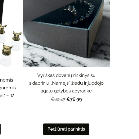
Vyriškas dovanų rinkinys su
rinėmis
sidabriniu „Namejs“ žiedu ir juodojo
igūromis
agato galybės apyranke
s“ – 12
€76.99
€80.47
Peržiūrėti parinktis