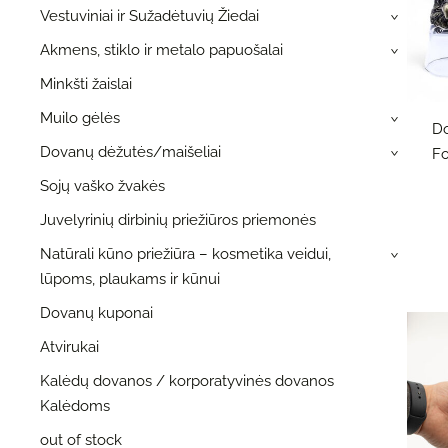
Vestuviniai ir Sužadėtuvių Žiedai
›
Akmens, stiklo ir metalo papuošalai
›
Minkšti žaislai
Muilo gėlės
›
Do
Dovanų dėžutės/maišeliai
Fo
›
Sojų vaško žvakės
Juvelyrinių dirbinių priežiūros priemonės
Natūrali kūno priežiūra – kosmetika veidui,
›
lūpoms, plaukams ir kūnui
Dovanų kuponai
Atvirukai
Kalėdų dovanos / korporatyvinės dovanos
Kalėdoms
out of stock