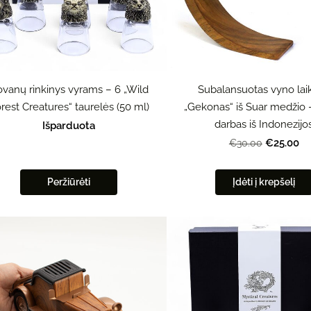
vanų rinkinys vyrams – 6 „Wild
Subalansuotas vyno laik
rest Creatures“ taurelės (50 ml)
„Gekonas“ iš Suar medžio 
darbas iš Indonezijo
Išparduota
€25.00
€30.00
Peržiūrėti
Įdėti į krepšelį