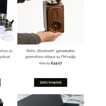
nkinys su
Retro „Bluetooth“ garsiakalbis
ystical
gramofono stiliaus su FM radiju
€54.07
€62.79
Įdėti į krepšelį