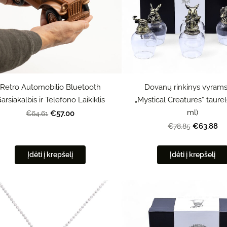
Retro Automobilio Bluetooth
Dovanų rinkinys vyrams
arsiakalbis ir Telefono Laikiklis
„Mystical Creatures“ taurel
ml)
€57.00
€64.61
€63.88
€78.85
Įdėti į krepšelį
Įdėti į krepšelį