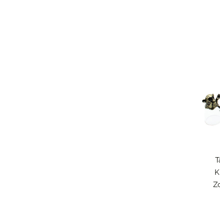
T
K
Zo