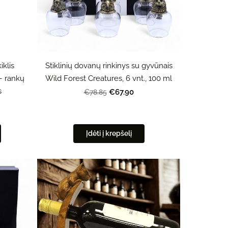
iklis
Stiklinių dovanų rinkinys su gyvūnais
– rankų
Wild Forest Creatures, 6 vnt., 100 ml
s
€67.90
€78.85
Įdėti į krepšelį