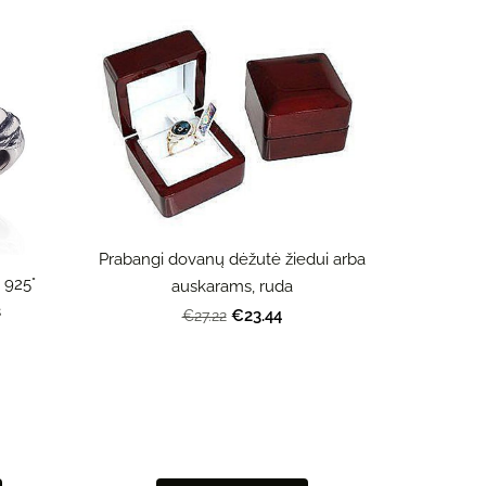
Prabangi dovanų dėžutė žiedui arba
 925°
auskarams, ruda
s
€23.44
€27.22