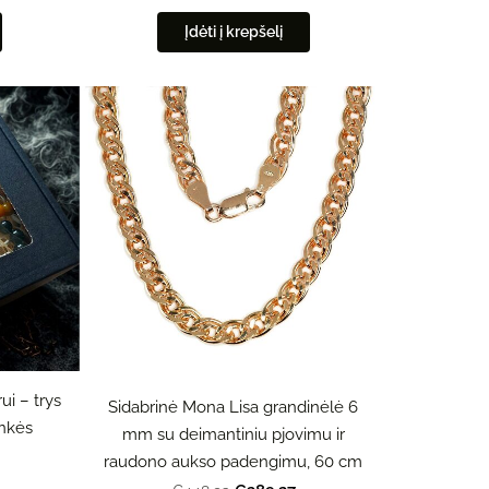
Įdėti į krepšelį
ui – trys
Sidabrinė Mona Lisa grandinėlė 6
ankės
mm su deimantiniu pjovimu ir
raudono aukso padengimu, 60 cm