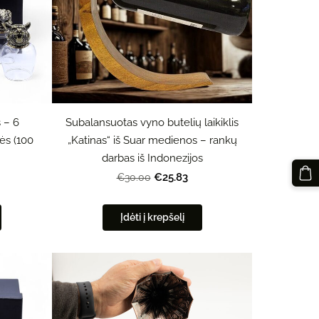
 – 6
Subalansuotas vyno butelių laikiklis
ės (100
„Katinas“ iš Suar medienos – rankų
darbas iš Indonezijos
€25.83
€30.00
Įdėti į krepšelį