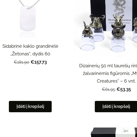
Sidabrinė kaklo grandinėlė
„Žetonas“, dydis 60
€157.73
€181.90
Dizainerių 50 ml taurelių ri
žalvarinėmis figūromis „M
Creatures“ – 6 vnt.
€53.35
€61.95
Įdėti į krepšelį
Įdėti į krepšelį