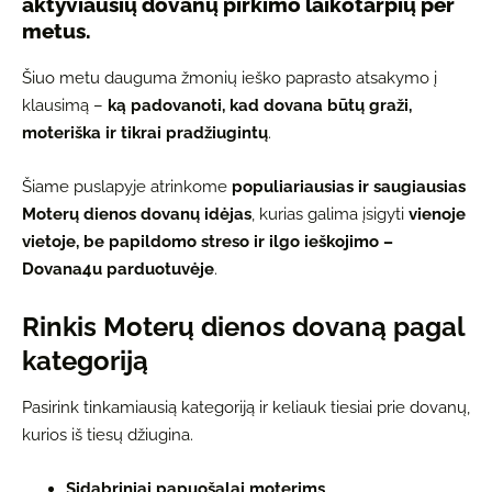
aktyviausių dovanų pirkimo laikotarpių per
metus.
Šiuo metu dauguma žmonių ieško paprasto atsakymo į
klausimą –
ką padovanoti, kad dovana būtų graži,
moteriška ir tikrai pradžiugintų
.
Šiame puslapyje atrinkome
populiariausias ir saugiausias
Moterų dienos dovanų idėjas
, kurias galima įsigyti
vienoje
vietoje, be papildomo streso ir ilgo ieškojimo –
Dovana4u parduotuvėje
.
Rinkis Moterų dienos dovaną pagal
kategoriją
Pasirink tinkamiausią kategoriją ir keliauk tiesiai prie dovanų,
kurios iš tiesų džiugina.
Sidabriniai papuošalai moterims