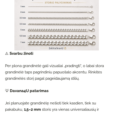
⚠️
Svarbu žinoti
Per plona grandinėlė gali vizualiai „pradingti“, o labai stora
grandinėlė taps pagrindiniu papuošalo akcentu. Rinkitės
grandinėlės storį pagal pageidaujamą stilių.
💡
Davana4U patarimas
Jei planuojate grandinėlę nešioti tiek kasdien, tiek su
pakabuku,
1,5–2 mm
storis yra vienas universaliausių ir