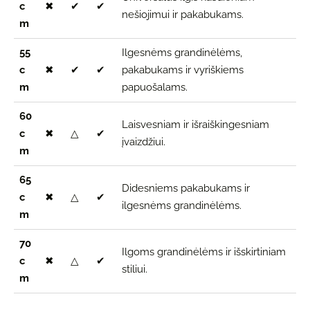
c
✖
✔
✔
nešiojimui ir pakabukams.
m
55
Ilgesnėms grandinėlėms,
c
✖
✔
✔
pakabukams ir vyriškiems
m
papuošalams.
60
Laisvesniam ir išraiškingesniam
c
✖
△
✔
įvaizdžiui.
m
65
Didesniems pakabukams ir
c
✖
△
✔
ilgesnėms grandinėlėms.
m
70
Ilgoms grandinėlėms ir išskirtiniam
c
✖
△
✔
stiliui.
m