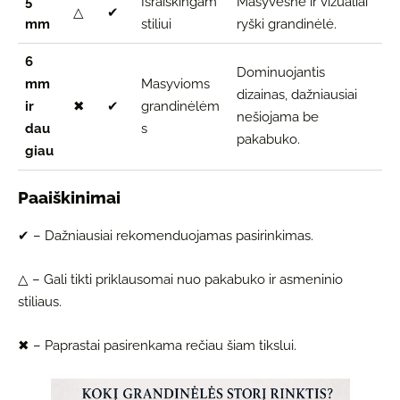
5
Išraiškingam
Masyvesnė ir vizualiai
△
✔
mm
stiliui
ryški grandinėlė.
6
Dominuojantis
mm
Masyvioms
dizainas, dažniausiai
ir
✖
✔
grandinėlėm
nešiojama be
dau
s
pakabuko.
giau
Paaiškinimai
✔ – Dažniausiai rekomenduojamas pasirinkimas.
△ – Gali tikti priklausomai nuo pakabuko ir asmeninio
stiliaus.
✖ – Paprastai pasirenkama rečiau šiam tikslui.