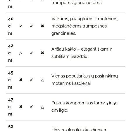
trumpoms grandinėlėms.
m
40
Vaikams, paaugliams ir moterims,
c
✔
✔
✖
mėgstančioms trumpesnes
m
grandinėles.
42
Arčiau kaklo – elegantiškam ir
c
△
✔
✖
subtiliam įvaizdžiui.
m
45
Vienas populiariausių pasirinkimų
c
✖
✔
△
moterims kasdienai.
m
47
Puikus kompromisas tarp 45 ir 50
c
✖
✔
△
cm ilgio.
m
50
Universalus ilgis kasdieniam