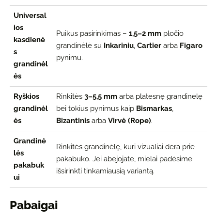
Universal
ios
Puikus pasirinkimas –
1,5–2 mm
pločio
kasdienė
grandinėlė su
Inkariniu
,
Cartier
arba
Figaro
s
pynimu.
grandinėl
ės
Ryškios
Rinkitės
3–5,5 mm
arba platesnę grandinėlę
grandinėl
bei tokius pynimus kaip
Bismarkas
,
ės
Bizantinis
arba
Virvė (Rope)
.
Grandinė
Rinkitės grandinėlę, kuri vizualiai dera prie
lės
pakabuko. Jei abejojate, mielai padėsime
pakabuk
išsirinkti tinkamiausią variantą.
ui
Pabaigai