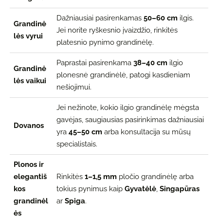
Dažniausiai pasirenkamas
50–60 cm
ilgis.
Grandinė
Jei norite ryškesnio įvaizdžio, rinkitės
lės vyrui
platesnio pynimo grandinėlę.
Paprastai pasirenkama
38–40 cm
ilgio
Grandinė
plonesnė grandinėlė, patogi kasdieniam
lės vaikui
nešiojimui.
Jei nežinote, kokio ilgio grandinėlę mėgsta
gavėjas, saugiausias pasirinkimas dažniausiai
Dovanos
yra
45–50 cm
arba konsultacija su mūsų
specialistais.
Plonos ir
elegantiš
Rinkitės
1–1,5 mm
pločio grandinėlę arba
kos
tokius pynimus kaip
Gyvatėlė
,
Singapūras
grandinėl
ar
Spiga
.
ės