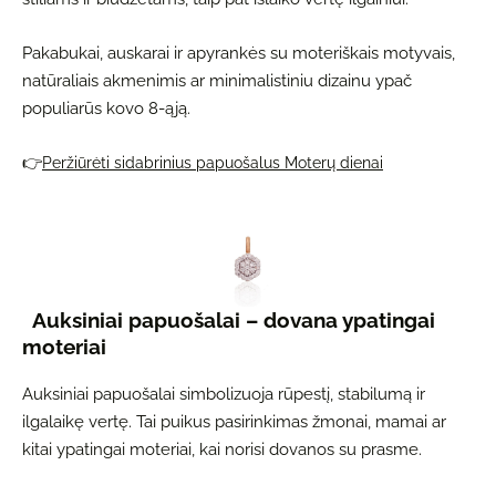
Pakabukai, auskarai ir apyrankės su moteriškais motyvais,
natūraliais akmenimis ar minimalistiniu dizainu ypač
populiarūs kovo 8-ąją.
👉
Peržiūrėti sidabrinius papuošalus Moterų dienai
Auksiniai papuošalai – dovana ypatingai
moteriai
Auksiniai papuošalai simbolizuoja rūpestį, stabilumą ir
ilgalaikę vertę. Tai puikus pasirinkimas žmonai, mamai ar
kitai ypatingai moteriai, kai norisi dovanos su prasme.