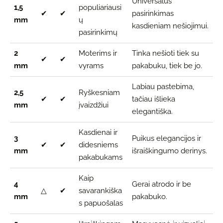
Universalus
1,5
populiariausi
✔
✔
pasirinkimas
mm
ų
kasdieniam nešiojimui.
pasirinkimų
2
Moterims ir
Tinka nešioti tiek su
✔
✔
mm
vyrams
pakabuku, tiek be jo.
Labiau pastebima,
2,5
Ryškesniam
✔
✔
tačiau išlieka
mm
įvaizdžiui
elegantiška.
Kasdienai ir
3
Puikus elegancijos ir
✔
✔
didesniems
mm
išraiškingumo derinys.
pakabukams
Kaip
4
Gerai atrodo ir be
△
✔
savarankiška
mm
pakabuko.
s papuošalas