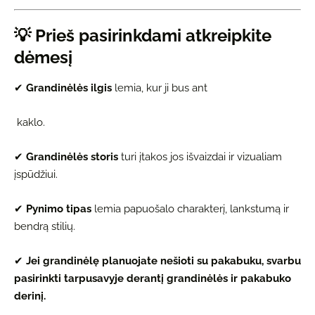
💡
Prieš pasirinkdami atkreipkite
dėmesį
✔
Grandinėlės ilgis
lemia, kur ji bus ant
kaklo.
✔
Grandinėlės storis
turi įtakos jos išvaizdai ir vizualiam
įspūdžiui.
✔
Pynimo tipas
lemia papuošalo charakterį, lankstumą ir
bendrą stilių.
✔
Jei grandinėlę planuojate nešioti su pakabuku, svarbu
pasirinkti tarpusavyje derantį grandinėlės ir pakabuko
derinį.