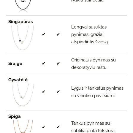
ryškiu spindesiu.
Singapūras
Lengvai susuktas
✔
✔
pynimas, gražiai
atspindintis šviesą.
Originalus pynimas su
Sraigė
✔
✔
dekoratyviu raštu.
Gyvatėlė
Lygus ir lankstus pynimas
✔
✔
su vientisu paviršiumi.
Spiga
Tankus pynimas su
✔
✔
subtilia pinta tekstūra.