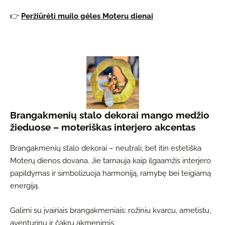
👉
Peržiūrėti muilo gėles Moterų dienai
Brangakmenių stalo dekorai mango medžio
žieduose – moteriškas interjero akcentas
Brangakmenių stalo dekorai – neutrali, bet itin estetiška
Moterų dienos dovana. Jie tarnauja kaip ilgaamžis interjero
papildymas ir simbolizuoja harmoniją, ramybę bei teigiamą
energiją.
Galimi su įvairiais brangakmeniais: rožiniu kvarcu, ametistu,
aventurinu ir čakrų akmenimis.