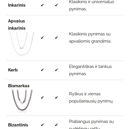
Klasikinis ir universalus
Inkarinis
✔
✔
pynimas.
Apvalus
inkarinis
Klasikinis pynimas su
✔
✔
apvaliomis grandimis.
Elegantiškas ir tankus
Kerb
✔
✔
pynimas.
Bismarkas
Ryškus ir vienas
✔
✔
populiariausių pynimų.
Prabangus pynimas su
Bizantinis
✔
✔
sudėtingu raštu.