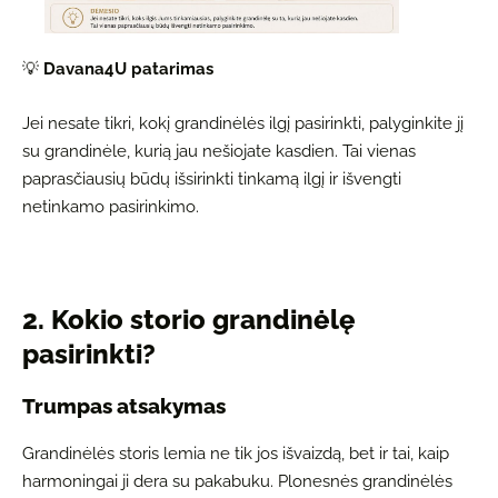
💡
Davana4U patarimas
Jei nesate tikri, kokį grandinėlės ilgį pasirinkti, palyginkite jį
su grandinėle, kurią jau nešiojate kasdien. Tai vienas
paprasčiausių būdų išsirinkti tinkamą ilgį ir išvengti
netinkamo pasirinkimo.
2. Kokio storio grandinėlę
pasirinkti?
Trumpas atsakymas
Grandinėlės storis lemia ne tik jos išvaizdą, bet ir tai, kaip
harmoningai ji dera su pakabuku. Plonesnės grandinėlės