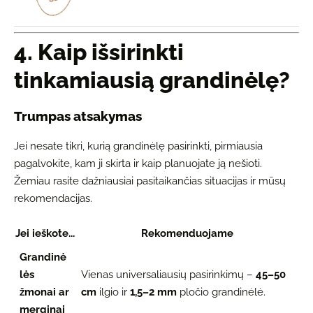
4. Kaip išsirinkti
tinkamiausią grandinėlę?
Trumpas atsakymas
Jei nesate tikri, kurią grandinėlę pasirinkti, pirmiausia
pagalvokite, kam ji skirta ir kaip planuojate ją nešioti.
Žemiau rasite dažniausiai pasitaikančias situacijas ir mūsų
rekomendacijas.
Jei ieškote...
Rekomenduojame
Grandinė
lės
Vienas universaliausių pasirinkimų –
45–50
žmonai ar
cm
ilgio ir
1,5–2 mm
pločio grandinėlė.
merginai