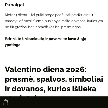
Pabaigai
Moterų diena – tai puiki proga padėkoti, pradžiuginti ir
parodyti dėmesį. Šiame puslapyje rasite dovanas, kurios yra
ne tik gražios, bet ir praktiškos bei prasmingos.
Išsirinkite tinkamiausią ir paverskite kovo 8-ąją
ypatinga.
Valentino diena 2026:
prasmė, spalvos, simboliai
ir dovanos, kurios išlieka
atmintyje
2025-12-13