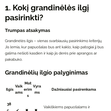
1. Kokį grandinėlės ilgį
pasirinkti?
Trumpas atsakymas
Grandinėlės ilgis – vienas svarbiausių pasirinkimo kriterijų.
Jis lemia, kur papuošalas bus ant kaklo, kaip patogiai jį bus
galima nešioti kasdien ir kaip jis derės prie aprangos ar
pakabuko.
Grandinėlių ilgio palyginimas
Mot
Vaik
Vyra
Ilgis
erim
Dažniausiai pasirenkama
ams
ms
s
38
Vaikiškiems papuošalams ir
c
✔
✖
✖