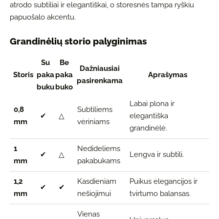
atrodo subtiliai ir elegantiškai, o storesnės tampa ryškiu
papuošalo akcentu.
Grandinėlių storio palyginimas
Su
Be
Dažniausiai
Storis
paka
paka
Aprašymas
pasirenkama
buku
buko
Labai plona ir
0,8
Subtiliems
✔
△
elegantiška
mm
vėriniams
grandinėlė.
1
Nedideliems
✔
△
Lengva ir subtili.
mm
pakabukams
1,2
Kasdieniam
Puikus elegancijos ir
✔
✔
mm
nešiojimui
tvirtumo balansas.
Vienas