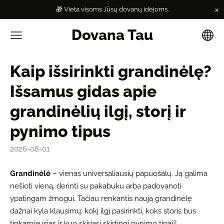
×
🎁 Vieta visoms Jūsų dovanų idėjoms.
Dovana Tau
Kaip išsirinkti grandinėlę?
Išsamus gidas apie
grandinėlių ilgį, storį ir
pynimo tipus
2026-08-01
Grandinėlė
– vienas universaliausių papuošalų. Ją galima
nešioti vieną, derinti su pakabuku arba padovanoti
ypatingam žmogui. Tačiau renkantis naują grandinėlę
dažnai kyla klausimų: kokį ilgį pasirinkti, koks storis bus
tinkamiausias ir kuo skiriasi skirtingi pynimo tipai?