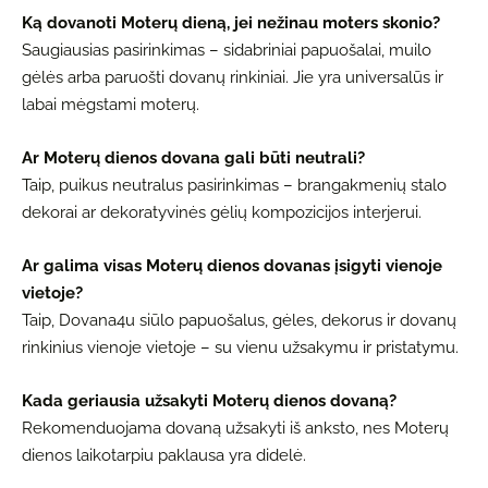
Ką dovanoti Moterų dieną, jei nežinau moters skonio?
Saugiausias pasirinkimas – sidabriniai papuošalai, muilo
gėlės arba paruošti dovanų rinkiniai. Jie yra universalūs ir
labai mėgstami moterų.
Ar Moterų dienos dovana gali būti neutrali?
Taip, puikus neutralus pasirinkimas – brangakmenių stalo
dekorai ar dekoratyvinės gėlių kompozicijos interjerui.
Ar galima visas Moterų dienos dovanas įsigyti vienoje
vietoje?
Taip, Dovana4u siūlo papuošalus, gėles, dekorus ir dovanų
rinkinius vienoje vietoje – su vienu užsakymu ir pristatymu.
Kada geriausia užsakyti Moterų dienos dovaną?
Rekomenduojama dovaną užsakyti iš anksto, nes Moterų
dienos laikotarpiu paklausa yra didelė.