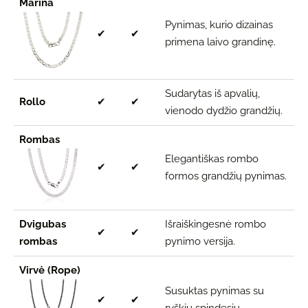
Marina
Pynimas, kurio dizainas
✔
✔
primena laivo grandinę.
Sudarytas iš apvalių,
Rollo
✔
✔
vienodo dydžio grandžių.
Rombas
Elegantiškas rombo
✔
✔
formos grandžių pynimas.
Dvigubas
Išraiškingesnė rombo
✔
✔
rombas
pynimo versija.
Virvė (Rope)
Susuktas pynimas su
✔
✔