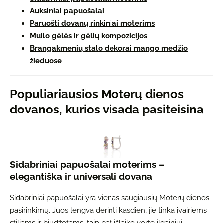
Auksiniai papuošalai
Paruošti dovanų rinkiniai moterims
Muilo gėlės ir gėlių kompozicijos
Brangakmenių stalo dekorai mango medžio
žieduose
Populiariausios Moterų dienos
dovanos, kurios visada pasiteisina
Sidabriniai papuošalai moterims –
elegantiška ir universali dovana
Sidabriniai papuošalai yra vienas saugiausių Moterų dienos
pasirinkimų. Juos lengva derinti kasdien, jie tinka įvairiems
stiliams ir biudžetams, taip pat išlaiko vertę ilgainiui.