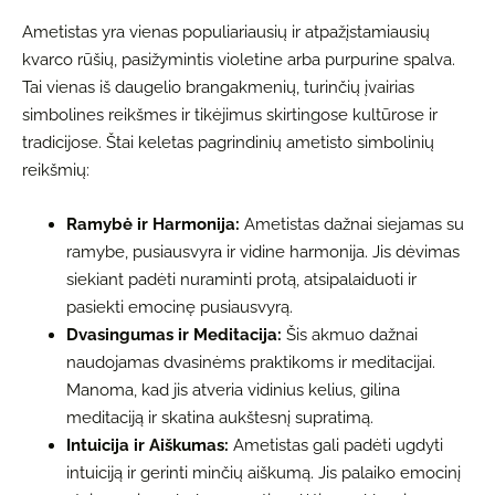
Ametistas yra vienas populiariausių ir atpažįstamiausių
kvarco rūšių, pasižymintis violetine arba purpurine spalva.
Tai vienas iš daugelio brangakmenių, turinčių įvairias
simbolines reikšmes ir tikėjimus skirtingose kultūrose ir
tradicijose. Štai keletas pagrindinių ametisto simbolinių
reikšmių:
Ramybė ir Harmonija:
Ametistas dažnai siejamas su
ramybe, pusiausvyra ir vidine harmonija. Jis dėvimas
siekiant padėti nuraminti protą, atsipalaiduoti ir
pasiekti emocinę pusiausvyrą.
Dvasingumas ir Meditacija:
Šis akmuo dažnai
naudojamas dvasinėms praktikoms ir meditacijai.
Manoma, kad jis atveria vidinius kelius, gilina
meditaciją ir skatina aukštesnį supratimą.
Intuicija ir Aiškumas:
Ametistas gali padėti ugdyti
intuiciją ir gerinti minčių aiškumą. Jis palaiko emocinį