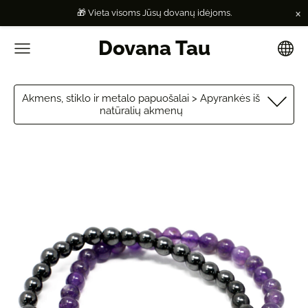
×
🎁 Vieta visoms Jūsų dovanų idėjoms.
Dovana Tau
Akmens, stiklo ir metalo papuošalai > Apyrankės iš
natūralių akmenų