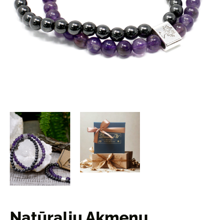
Natūralių Akmenų