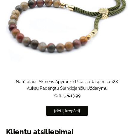
Natūralaus Akmens Apyrankė Picasso Jasper su 18K
Auksu Padengtu Slankiojančiu Uždarymu
€13.99
€16.25
Įdėti į krepšelį
Klientų atsiliepimai