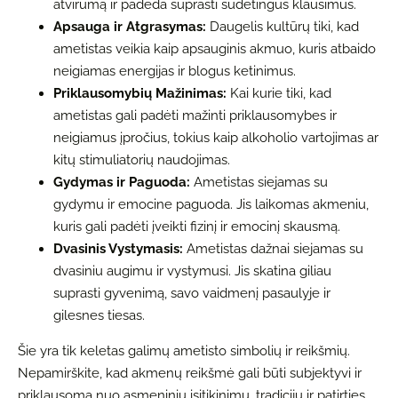
atvirumą ir padeda suprasti sudėtingus klausimus.
Apsauga ir Atgrasymas:
Daugelis kultūrų tiki, kad
ametistas veikia kaip apsauginis akmuo, kuris atbaido
neigiamas energijas ir blogus ketinimus.
Priklausomybių Mažinimas:
Kai kurie tiki, kad
ametistas gali padėti mažinti priklausomybes ir
neigiamus įpročius, tokius kaip alkoholio vartojimas ar
kitų stimuliatorių naudojimas.
Gydymas ir Paguoda:
Ametistas siejamas su
gydymu ir emocine paguoda. Jis laikomas akmeniu,
kuris gali padėti įveikti fizinį ir emocinį skausmą.
Dvasinis Vystymasis:
Ametistas dažnai siejamas su
dvasiniu augimu ir vystymusi. Jis skatina giliau
suprasti gyvenimą, savo vaidmenį pasaulyje ir
gilesnes tiesas.
Šie yra tik keletas galimų ametisto simbolių ir reikšmių.
Nepamirškite, kad akmenų reikšmė gali būti subjektyvi ir
priklausoma nuo asmeninių įsitikinimų, tradicijų ir patirties.