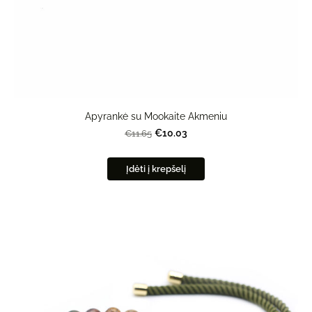
Apyrankė su Mookaite Akmeniu
€10.03
€11.65
Įdėti į krepšelį