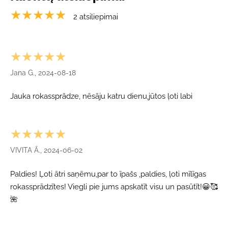
★★★★★
2 atsiliepimai
★★★★★
Jana G., 2024-08-18
Jauka rokassprādze, nēsāju katru dienu,jūtos ļoti labi
★★★★★
VIVITA Ā., 2024-06-02
Paldies! Ļoti ātri saņēmu,par to īpašs ,paldies, ļoti mīlīgas
rokassprādzītes! Viegli pie jums apskatīt visu un pasūtīt!😀🥰
🌺