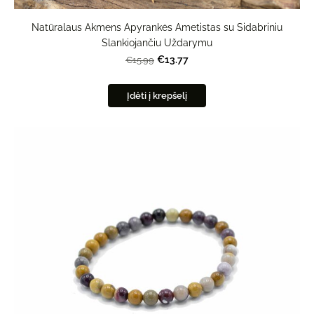
Natūralaus Akmens Apyrankės Ametistas su Sidabriniu
Slankiojančiu Uždarymu
€13.77
€15.99
Įdėti į krepšelį