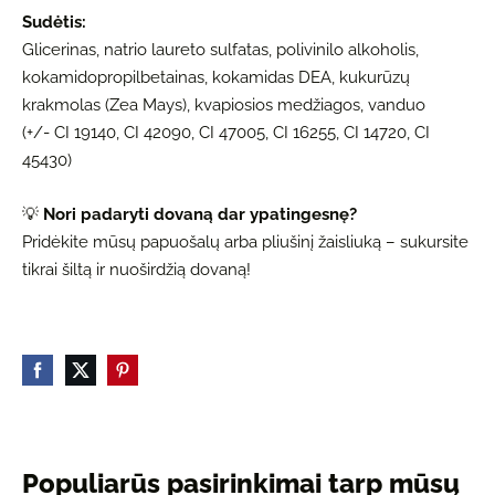
Sudėtis:
Glicerinas, natrio laureto sulfatas, polivinilo alkoholis,
kokamidopropilbetainas, kokamidas DEA, kukurūzų
krakmolas (Zea Mays), kvapiosios medžiagos, vanduo
(+/- CI 19140, CI 42090, CI 47005, CI 16255, CI 14720, CI
45430)
💡
Nori padaryti dovaną dar ypatingesnę?
Pridėkite mūsų papuošalų arba pliušinį žaisliuką – sukursite
tikrai šiltą ir nuoširdžią dovaną!
Populiarūs pasirinkimai tarp mūsų