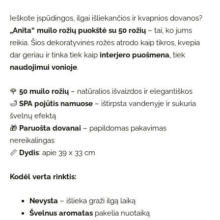
Ieškote įspūdingos, ilgai išliekančios ir kvapnios dovanos?
„Anita“ muilo rožių puokštė su 50 rožių
– tai, ko jums
reikia. Šios dekoratyvinės rožės atrodo kaip tikros, kvepia
dar geriau ir tinka tiek kaip
interjero puošmena
, tiek
naudojimui vonioje
.
🌹
50 muilo rožių
– natūralios išvaizdos ir elegantiškos
🛁
SPA pojūtis namuose
– ištirpsta vandenyje ir sukuria
švelnų efektą
🎁
Paruošta dovanai
– papildomas pakavimas
nereikalingas
📏
Dydis
: apie 39 x 33 cm
Kodėl verta rinktis:
Nevysta
– išlieka graži ilgą laiką
Švelnus aromatas
pakelia nuotaiką