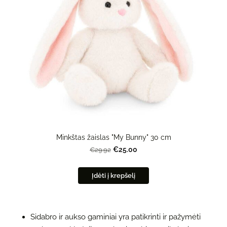
Minkštas žaislas "My Bunny" 30 cm
€25.00
€29.92
Įdėti į krepšelį
Sidabro ir aukso gaminiai yra patikrinti ir pažymėti