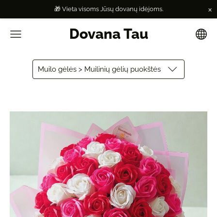
×
🎁 Vieta visoms Jūsų dovanų idėjoms.
Dovana Tau
Muilo gėlės > Muilinių gėlių puokštės