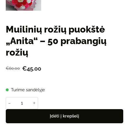
Muilinių rožių puokštė
„Anita“ – 50 prabangių
rožių
€45.00
€60.00
Turime sandėlyje
-
+
Įdėti į krepšelį