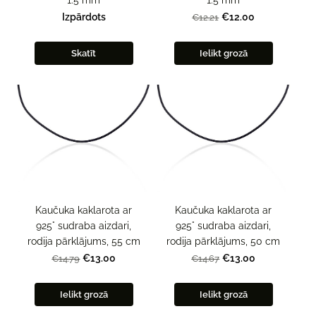
Izpārdots
€12.00
€12.21
Skatīt
Ielikt grozā
Kaučuka kaklarota ar
Kaučuka kaklarota ar
925° sudraba aizdari,
925° sudraba aizdari,
rodija pārklājums, 55 cm
rodija pārklājums, 50 cm
€13.00
€13.00
€14.79
€14.67
Ielikt grozā
Ielikt grozā