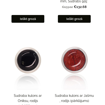
mm, Sudrabs 925°
€132.68
€153.02
Ielikt grozā
Ielikt grozā
Sudraba kulons ar
Sudraba kulons ar Jašmu
Oniksu, rodijs
, rodijs (pārklājums)