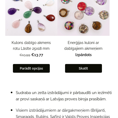
Kulons dabīgo akmens
Enerģijas kuloni ar
rotu Lāsīte 25x18 mm
dabīgajiem akmeņiem
€13.77
Izpārdots
€15.99
Parādīt opcijas
Skatīt
Sudraba un zelta izstrādājumi ir pārbaudīti un iezīmēti
ar provi saskaņā ar Latvijas proves biroja prasībām.
Visiem izstrādājumiem ar dārgakmeņiem (Briljanti,
Smaragds, Rubīns, Safīrs) ir Valsts Proves Inspekcijas