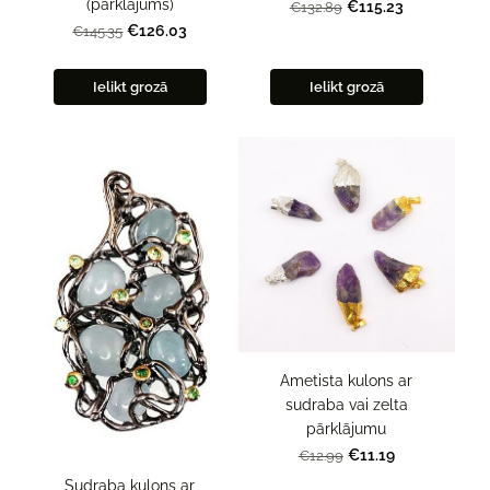
(pārklājums)
€115.23
€132.89
€126.03
€145.35
Ielikt grozā
Ielikt grozā
Ametista kulons ar
sudraba vai zelta
pārklājumu
€11.19
€12.99
Sudraba kulons ar