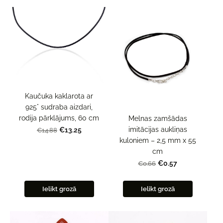
Kaučuka kaklarota ar
925° sudraba aizdari,
rodija pārklājums, 60 cm
Melnas zamšādas
imitācijas aukliņas
€13.25
€14.88
kuloniem – 2,5 mm x 55
cm
€0.57
€0.66
Ielikt grozā
Ielikt grozā