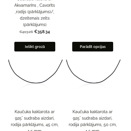
Akvamarīns , Cavorīts
,rodijs (pārklājums)/,
dzeltenais zelts
(pārklājums)
€358.34
€413.26
Ielikt grozā
Parādīt opcijas
Kaučuka kaklarota ar
Kaučuka kaklarota ar
925° sudraba aizdari,
925° sudraba aizdari,
rodija pārklājums, 45 cm,
rodija pārklājums, 50 cm,
1.5 mm
1.5 mm