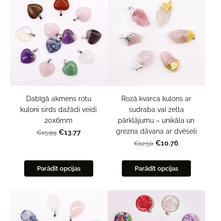
Dabīgā akmens rotu
Rozā kvarca kulons ar
kuloni sirds dažādi veidi
sudraba vai zelta
20x6mm
pārklājumu – unikāla un
grezna dāvana ar dvēseli
€13.77
€15.99
€10.76
€12.50
Parādīt opcijas
Parādīt opcijas