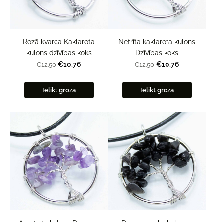
Rozā kvarca Kaklarota
Nefrīta kaklarota kulons
kulons dzīvības koks
Dzīvības koks
€10.76
€10.76
€12.50
€12.50
Ielikt grozā
Ielikt grozā