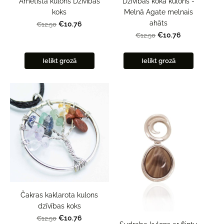
Ametista kulons Dzīvības
Dzīvības koka kulons -
koks
Melnā Agate melnais
ahāts
€10.76
€12.50
€10.76
€12.50
Ielikt grozā
Ielikt grozā
Čakras kaklarota kulons
dzīvības koks
€10.76
€12.50