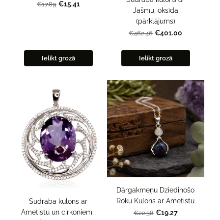
€15.41
€17.89
Jašmu, oksīda
(pārklājums)
€401.00
€462.46
Ielikt grozā
Ielikt grozā
Dārgakmeņu Dziedinošo
Roku Kulons ar Ametistu
Sudraba kulons ar
Ametistu un cirkoniem ,
€19.27
€22.38