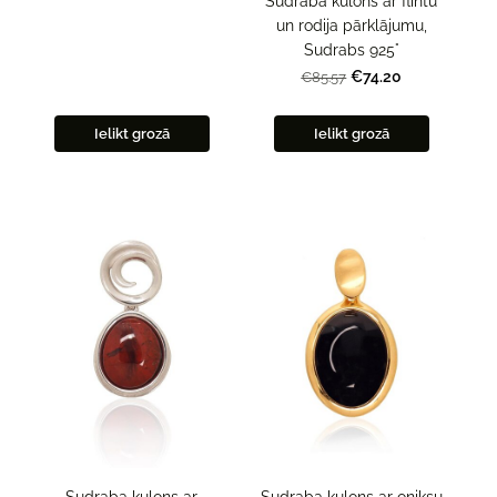
Sudraba kulons ar flintu
un rodija pārklājumu,
Sudrabs 925°
€74.20
€85.57
Ielikt grozā
Ielikt grozā