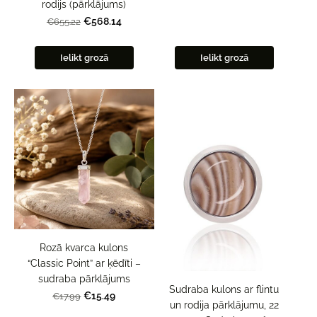
rodijs (pārklājums)
€568.14
€655.22
Ielikt grozā
Ielikt grozā
Rozā kvarca kulons
“Classic Point” ar ķēdīti –
sudraba pārklājums
Sudraba kulons ar flintu
€15.49
€17.99
un rodija pārklājumu, 22