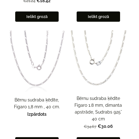
€18.42
€21.24
Ielikt grozā
Ielikt grozā
Bērnu sudraba ķēdīte
Bērnu sudraba ķēdīte,
Figaro 1.8 mm, dimanta
Figaro 1,8 mm , 40 cm.
apstrāde, Sudrabs 925°
Izpārdots
40 cm
€30.06
€34.67