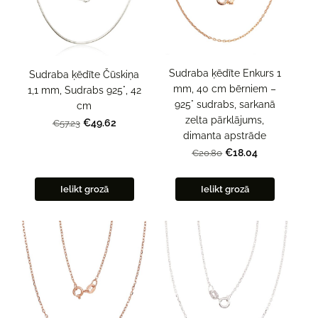
Sudraba ķēdīte Enkurs 1
Sudraba ķēdīte Čūskiņa
mm, 40 cm bērniem –
1,1 mm, Sudrabs 925°, 42
925° sudrabs, sarkanā
cm
zelta pārklājums,
€49.62
€57.23
dimanta apstrāde
€18.04
€20.80
Ielikt grozā
Ielikt grozā