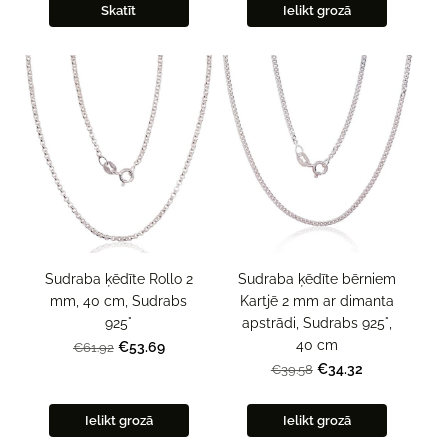
Skatīt
Ielikt grozā
Sudraba ķēdīte Rollo 2
Sudraba ķēdīte bērniem
mm, 40 cm, Sudrabs
Kartjē 2 mm ar dimanta
925°
apstrādi, Sudrabs 925°,
40 cm
€53.69
€61.92
€34.32
€39.58
Ielikt grozā
Ielikt grozā