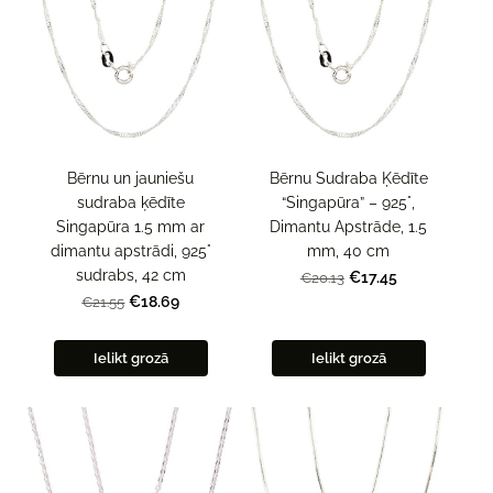
Bērnu un jauniešu
Bērnu Sudraba Ķēdīte
sudraba ķēdīte
“Singapūra” – 925°,
Singapūra 1.5 mm ar
Dimantu Apstrāde, 1.5
dimantu apstrādi, 925°
mm, 40 cm
sudrabs, 42 cm
€17.45
€20.13
€18.69
€21.55
Ielikt grozā
Ielikt grozā