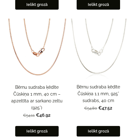
Ielikt grozā
Ielikt grozā
Bērnu sudraba ķēdīte
Bērnu sudraba ķēdīte
Čūskiņa 1.1 mm, 925°
Čūskiņa 1 mm, 40 cm –
sudrabs, 40 cm
apzeltīta ar sarkano zeltu
(925°)
€47.52
€54.80
€46.92
€54.11
Ielikt grozā
Ielikt grozā