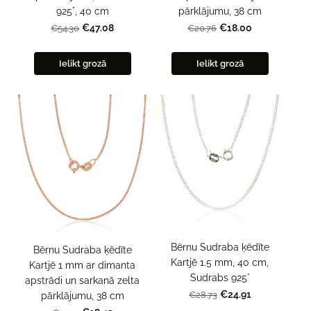
925°, 40 cm
pārklājumu, 38 cm
€47.08
€18.00
€54.30
€20.76
Ielikt grozā
Ielikt grozā
Bērnu Sudraba ķēdīte
Bērnu Sudraba ķēdīte
Kartjē 1.5 mm, 40 cm,
Kartjē 1 mm ar dimanta
Sudrabs 925°
apstrādi un sarkanā zelta
€24.91
€28.73
pārklājumu, 38 cm