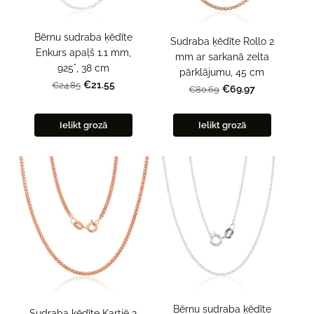
Bērnu sudraba ķēdīte
Sudraba ķēdīte Rollo 2
Enkurs apaļš 1.1 mm,
mm ar sarkanā zelta
925°, 38 cm
pārklājumu, 45 cm
€21.55
€24.85
€69.97
€80.69
Ielikt grozā
Ielikt grozā
Bērnu sudraba ķēdīte
Sudraba ķēdīte Kartjē 2