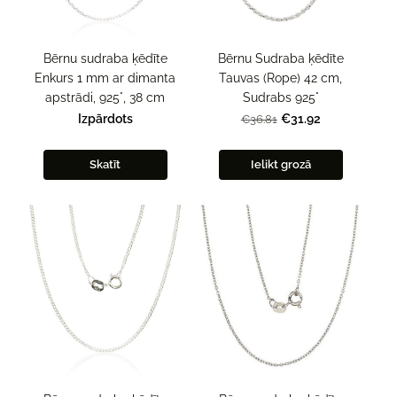
Bērnu sudraba ķēdīte
Bērnu Sudraba ķēdīte
Enkurs 1 mm ar dimanta
Tauvas (Rope) 42 cm,
apstrādi, 925°, 38 cm
Sudrabs 925°
Izpārdots
€31.92
€36.81
Skatīt
Ielikt grozā