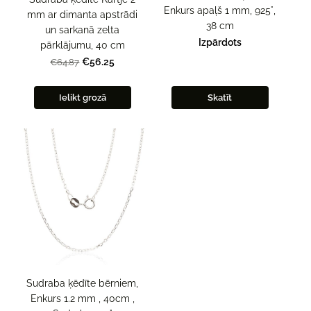
Enkurs apaļš 1 mm, 925°,
mm ar dimanta apstrādi
38 cm
un sarkanā zelta
Izpārdots
pārklājumu, 40 cm
€56.25
€64.87
Ielikt grozā
Skatīt
Sudraba ķēdīte bērniem,
Enkurs 1.2 mm , 40cm ,