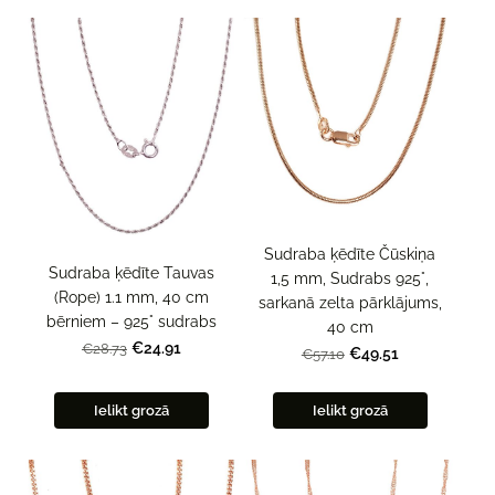
Sudraba ķēdīte Čūskiņa
Sudraba ķēdīte Tauvas
1,5 mm, Sudrabs 925°,
(Rope) 1.1 mm, 40 cm
sarkanā zelta pārklājums,
bērniem – 925° sudrabs
40 cm
€24.91
€28.73
€49.51
€57.10
Ielikt grozā
Ielikt grozā