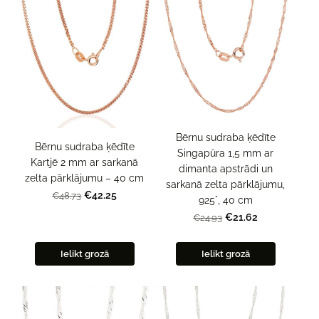
Bērnu sudraba ķēdīte
Bērnu sudraba ķēdīte
Singapūra 1,5 mm ar
Kartjē 2 mm ar sarkanā
dimanta apstrādi un
zelta pārklājumu – 40 cm
sarkanā zelta pārklājumu,
€42.25
€48.73
925°, 40 cm
€21.62
€24.93
Ielikt grozā
Ielikt grozā