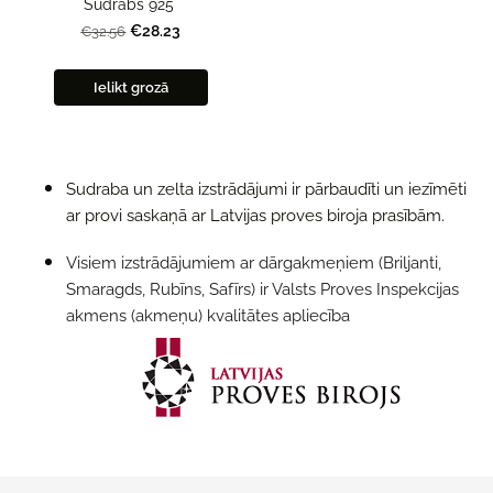
Sudrabs 925°
€28.23
€32.56
Ielikt grozā
Sudraba un zelta izstrādājumi ir pārbaudīti un iezīmēti
ar provi saskaņā ar Latvijas proves biroja prasībām.
Visiem izstrādājumiem ar dārgakmeņiem (Briljanti,
Smaragds, Rubīns, Safīrs) ir Valsts Proves Inspekcijas
akmens (аkmеņu) kvalitātes apliecība