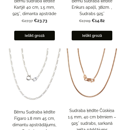
Bērnu sudraba ķēdīte
Bērnu sudraba ķēdīte
Kartjē 40 cm, 1.5 mm,
Enkurs apaļš, 38izm. ,
925°, dimanta apstrāde
Sudrabs 925°
€23.73
€14.82
€27.37
€17.09
Ielikt grozā
Ielikt grozā
Sudraba ķēdīte Čūskiņa
Bērnu Sudraba ķēdīte
1.5 mm, 40 cm bērniem –
Figaro 1.8 mm 45 cm,
925° sudrabs, sarkanā
dimantu apstrādājums,
zelta pārklājums