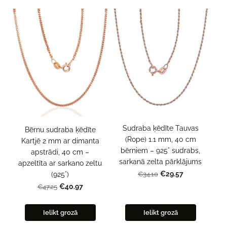
Sudraba ķēdīte Tauvas
Bērnu sudraba ķēdīte
(Rope) 1.1 mm, 40 cm
Kartjē 2 mm ar dimanta
bērniem – 925° sudrabs,
apstrādi, 40 cm –
sarkanā zelta pārklājums
apzeltīta ar sarkano zeltu
€29.57
(925°)
€34.10
€40.97
€47.25
Ielikt grozā
Ielikt grozā