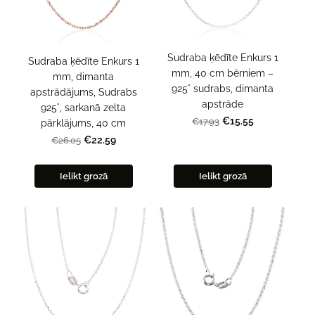
Sudraba ķēdīte Enkurs 1
Sudraba ķēdīte Enkurs 1
mm, 40 cm bērniem –
mm, dimanta
925° sudrabs, dimanta
apstrādājums, Sudrabs
apstrāde
925°, sarkanā zelta
€15.55
€17.93
pārklājums, 40 cm
€22.59
€26.05
Ielikt grozā
Ielikt grozā