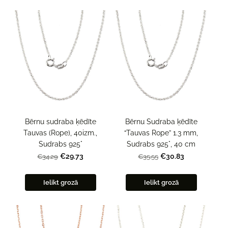
Bērnu sudraba ķēdīte
Bērnu Sudraba ķēdīte
Tauvas (Rope), 40izm.,
“Tauvas Rope” 1.3 mm,
Sudrabs 925°
Sudrabs 925°, 40 cm
€29.73
€30.83
€34.29
€35.55
Ielikt grozā
Ielikt grozā