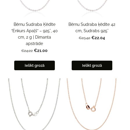
Bērnu Sudraba Ķēdīte
Bērnu Sudraba ķēdīte 42
“Enkurs Apaļš” – 925°, 40
cm, Sudrabs 925°
cm, 2 g | Dimanta
€22.04
€25.42
apstrāde
€21.00
€24.22
Ielikt grozā
Ielikt grozā