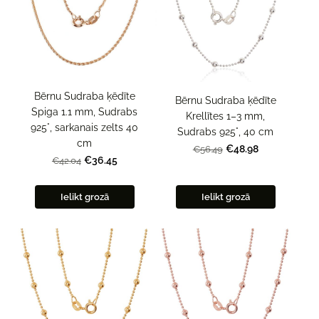
Bērnu Sudraba ķēdīte
Bērnu Sudraba ķēdīte
Spiga 1.1 mm, Sudrabs
Krellītes 1–3 mm,
925°, sarkanais zelts 40
Sudrabs 925°, 40 cm
cm
€48.98
€56.49
€36.45
€42.04
Ielikt grozā
Ielikt grozā