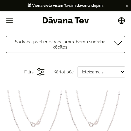
×
🎁 Viena vieta visām Tavām dāvanu idejām.
Dāvana Tev
Sudraba juvelierizstrādājumi > Bērnu sudraba
ķēdītes
Filtrs
Kārtot pēc