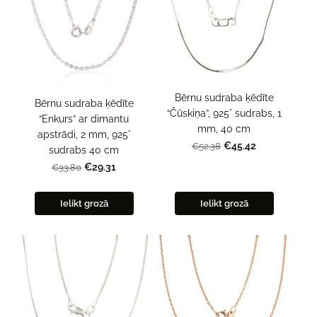
Bērnu sudraba ķēdīte
Bērnu sudraba ķēdīte
“Čūskiņa”, 925° sudrabs, 1
“Enkurs” ar dimantu
mm, 40 cm
apstrādi, 2 mm, 925°
€45.42
€52.38
sudrabs 40 cm
€29.31
€33.80
Ielikt grozā
Ielikt grozā