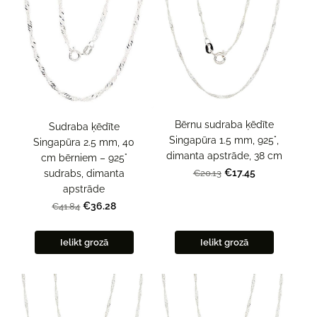
Bērnu sudraba ķēdīte
Sudraba ķēdīte
Singapūra 1.5 mm, 925°,
Singapūra 2.5 mm, 40
dimanta apstrāde, 38 cm
cm bērniem – 925°
€17.45
sudrabs, dimanta
€20.13
apstrāde
€36.28
€41.84
Ielikt grozā
Ielikt grozā