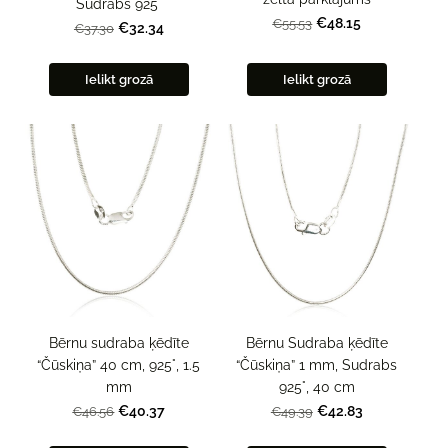
Sudrabs 925°
€48.15
€55.53
€32.34
€37.30
Ielikt grozā
Ielikt grozā
Bērnu Sudraba ķēdīte
Bērnu sudraba ķēdīte
“Čūskiņa” 1 mm, Sudrabs
“Čūskiņa” 40 cm, 925°, 1.5
925°, 40 cm
mm
€42.83
€40.37
€49.39
€46.56