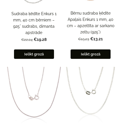
Bērnu sudraba ķēdīte
Sudraba ķēdīte Enkurs 1
Apaļais Enkurs 1 mm, 40
mm, 40 cm bērniem –
cm – apzeltīta ar sarkano
925° sudrabs, dimanta
zeltu (925°)
apstrāde
€13.21
€15.23
€19.28
€22.24
Ielikt grozā
Ielikt grozā