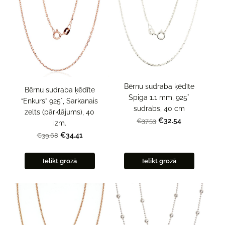
Bērnu sudraba ķēdīte
Bērnu sudraba ķēdīte
Spiga 1.1 mm, 925°
“Enkurs” 925°, Sarkanais
sudrabs, 40 cm
zelts (pārklājums), 40
€32.54
€37.53
izm.
€34.41
€39.68
Ielikt grozā
Ielikt grozā