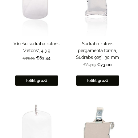
Sudraba kulons
Vīriešu sudraba kulons
pergamenta formā,
“Žetons”, 4.3 g
Sudrabs 925°, 30 mm
€62.44
€72.01
€73.00
€84.19
Ielikt grozā
Ielikt grozā