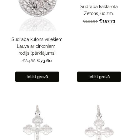
Sudraba kaklarota
Žetons, 60izm.
€157.73
€181.90
Sudraba kulons vīriešiem
Lauva ar cirkoniem ,
rodijs (pārklājums)
€73.60
€84.88
Ielikt grozā
Ielikt grozā