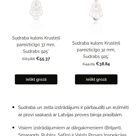
Sudraba kulons Krustiņš
Sudraba kulons Krustiņš
pareizticīgo 37 mm,
pareizticīgo 32 mm,
Sudrabs 925°
Sudrabs 925°
€55.37
€63.86
€38.84
€44.79
Ielikt grozā
Ielikt grozā
Sudraba un zelta izstrādājumi ir pārbaudīti un iezīmēti
ar provi saskaņā ar Latvijas proves biroja prasībām.
Visiem izstrādājumiem ar dārgakmeņiem (Briljanti,
Smaragds, Rubīns, Safīrs) ir Valsts Proves Inspekcijas