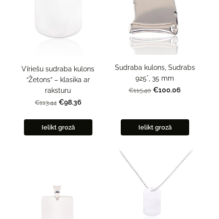
Sudraba kulons, Sudrabs
Vīriešu sudraba kulons
925°, 35 mm
“Žetons” – klasika ar
€100.06
raksturu
€115.40
€98.36
€113.44
Ielikt grozā
Ielikt grozā