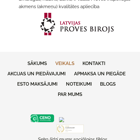
akmens (аkmеņu) kvalitātes apliecība
SĀKUMS
VEIKALS
KONTAKTI
AKCIJAS UN PIEDĀVAJUMI
APMAKSA UN PIEGĀDE
ESTO MAKSĀJUMI
NOTEIKUMI
BLOGS
PAR MUMS
Seko līdzi mums sociālajos tīklos