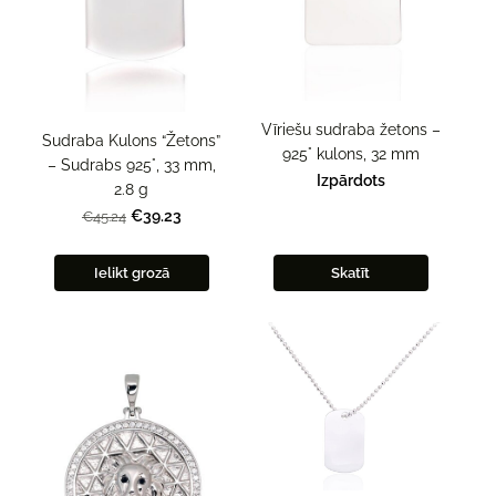
Vīriešu sudraba žetons –
Sudraba Kulons “Žetons”
925° kulons, 32 mm
– Sudrabs 925°, 33 mm,
Izpārdots
2.8 g
€39.23
€45.24
Ielikt grozā
Skatīt