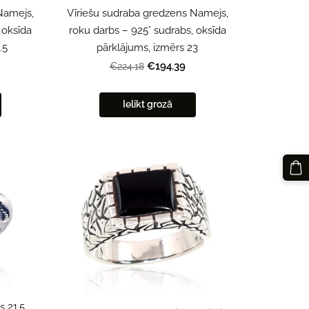
Namejs,
Vīriešu sudraba gredzens Namejs,
 oksīda
roku darbs – 925° sudrabs, oksīda
.5
pārklājums, izmērs 23
€194.39
€224.18
Ielikt grozā
 21.5,