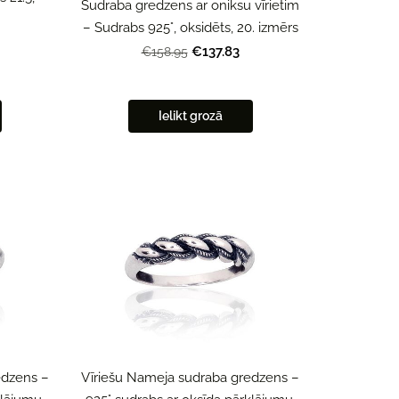
Sudraba gredzens ar oniksu vīrietim
– Sudrabs 925°, oksidēts, 20. izmērs
€137.83
€158.95
Ielikt grozā
edzens –
Vīriešu Nameja sudraba gredzens –