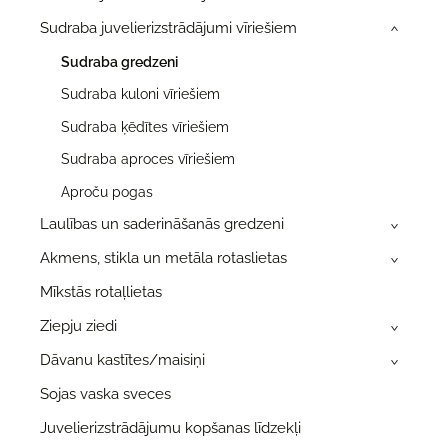
Sudraba juvelierizstrādājumi vīriešiem
›
Sudraba gredzeni
Sudraba kuloni vīriešiem
Sudraba ķēdītes vīriešiem
Sudraba aproces vīriešiem
Aproču pogas
Laulības un saderināšanās gredzeni
›
Akmens, stikla un metāla rotaslietas
›
Mīkstās rotaļlietas
Ziepju ziedi
›
Dāvanu kastītes/maisiņi
›
Sojas vaska sveces
Juvelierizstrādājumu kopšanas līdzekļi