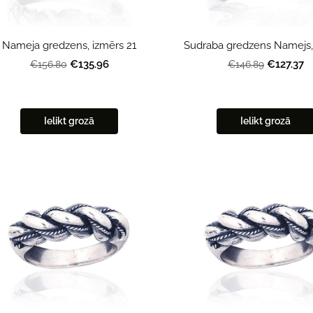
Nameja gredzens, izmērs 21
Sudraba gredzens Namejs, 
€135.96
€127.37
€156.80
€146.89
Ielikt grozā
Ielikt grozā