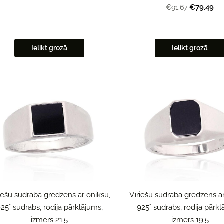
€79.49
€91.67
Ielikt grozā
Ielikt grozā
iešu sudraba gredzens ar oniksu,
Vīriešu sudraba gredzens ar
25° sudrabs, rodija pārklājums,
925° sudrabs, rodija pārkl
izmērs 21.5
izmērs 19.5