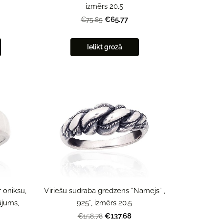
izmērs 20.5
€65.77
€75.85
Ielikt grozā
Vīriešu sudraba gredzens “Namejs” ,
 oniksu,
925°, izmērs 20.5
ājums,
€137.68
€158.78