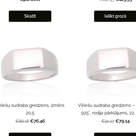
Skatīt
Ielikt grozā
īriešu sudraba gredzens, izmērs
Vīriešu sudraba gredzens –
20,5
925°, rodija pārklājums, 22
€76.46
€79.14
€88.18
€91.27