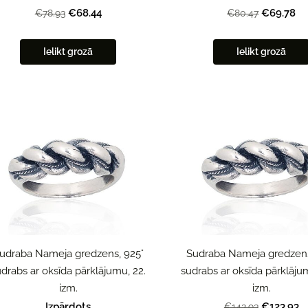
€68.44
€69.78
€78.93
€80.47
Ielikt grozā
Ielikt grozā
udraba Nameja gredzens, 925°
Sudraba Nameja gredzens
drabs ar oksīda pārklājumu, 22.
sudrabs ar oksīda pārklājum
izm.
izm.
Izpārdots
€123.93
€142.93