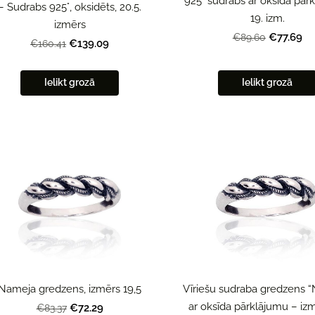
925° sudrabs ar oksīda pār
– Sudrabs 925°, oksidēts, 20.5.
19. izm.
izmērs
€77.69
€89.60
€139.09
€160.41
Ielikt grozā
Ielikt grozā
Vīriešu sudraba gredzens 
Nameja gredzens, izmērs 19,5
ar oksīda pārklājumu – iz
€72.29
€83.37