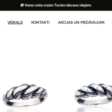
🎁 Viena vieta visām Tavām dāvanu idejām.
VEIKALS
KONTAKTI
AKCIJAS UN PIEDĀVAJUMI