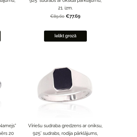
klājumu,
925° sudrabs ar oksīda pārklājumu,
21. izm.
€77.69
€89.60
Ielikt grozā
“Namejs”
Vīriešu sudraba gredzens ar oniksu,
mērs 20
925° sudrabs, rodija pārklājums,