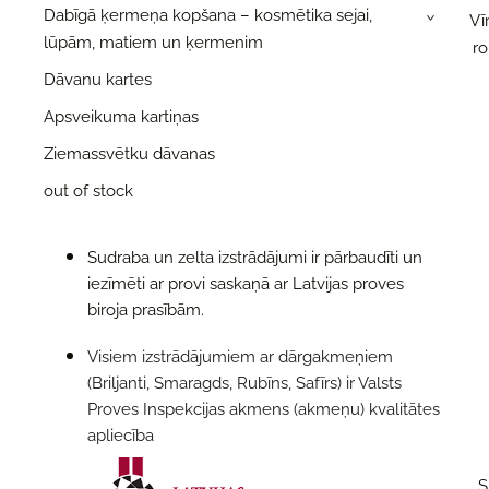
Dabīgā ķermeņa kopšana – kosmētika sejai,
Vī
›
lūpām, matiem un ķermenim
ro
Dāvanu kartes
Apsveikuma kartiņas
Ziemassvētku dāvanas
out of stock
Sudraba un zelta izstrādājumi ir pārbaudīti un
iezīmēti ar provi saskaņā ar Latvijas proves
biroja prasībām.
Visiem izstrādājumiem ar dārgakmeņiem
(Briljanti, Smaragds, Rubīns, Safīrs) ir Valsts
Proves Inspekcijas akmens (аkmеņu) kvalitātes
apliecība
S