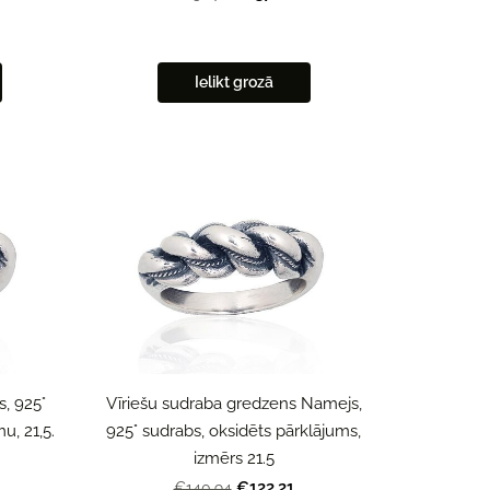
Ielikt grozā
, 925°
Vīriešu sudraba gredzens Namejs,
u, 21,5.
925° sudrabs, oksidēts pārklājums,
izmērs 21.5
€122.21
€140.94