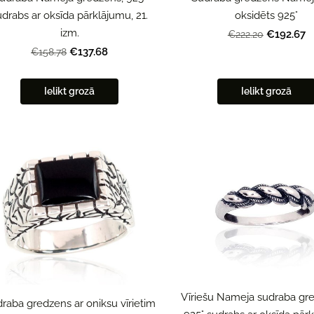
udrabs ar oksīda pārklājumu, 21.
oksidēts 925°
izm.
€192.67
€222.20
€137.68
€158.78
Ielikt grozā
Ielikt grozā
Vīriešu Nameja sudraba gr
raba gredzens ar oniksu vīrietim