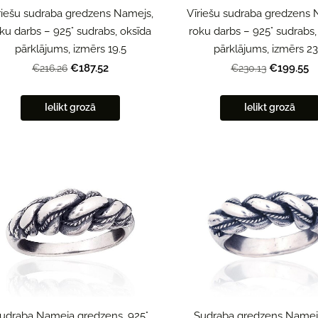
riešu sudraba gredzens Namejs,
Vīriešu sudraba gredzens 
ku darbs – 925° sudrabs, oksīda
roku darbs – 925° sudrabs,
pārklājums, izmērs 19.5
pārklājums, izmērs 23
€187.52
€199.55
€216.26
€230.13
Ielikt grozā
Ielikt grozā
udraba Nameja gredzens, 925°
Sudraba gredzens Namejs