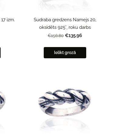
Sudraba gredzens Namejs 20,
17 izm.
oksidēts 925°, roku darbs
€135.96
€156.80
Ielikt grozā